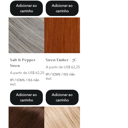
Adicionar ao
Adicionar ao
carrinho
carrinho
Salt & Pepper
Siren Ember - 7C
Siren
Preço promocional
A partir de
US$ 62,25
Preço promocional
A partir de
US$ 62,25
IPI / ICMS / ISS não
incl.
IPI / ICMS / ISS não
incl.
Adicionar ao
Adicionar ao
carrinho
carrinho