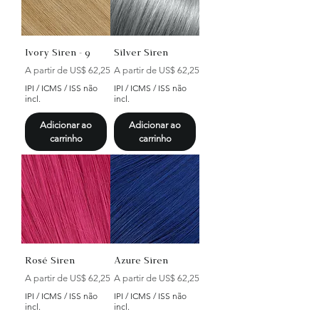
Ivory Siren - 9
Silver Siren
Preço promocional
Preço promocional
A partir de
US$ 62,25
A partir de
US$ 62,25
IPI / ICMS / ISS não
IPI / ICMS / ISS não
incl.
incl.
Adicionar ao
Adicionar ao
carrinho
carrinho
Rosé Siren
Azure Siren
Preço promocional
Preço promocional
A partir de
US$ 62,25
A partir de
US$ 62,25
IPI / ICMS / ISS não
IPI / ICMS / ISS não
incl.
incl.