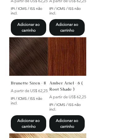
Preço promocional
Preço promocional
A partir de
US$ 62,25
A partir de
US$ 62,25
IPI / ICMS / ISS não
IPI / ICMS / ISS não
incl.
incl.
Adicionar ao
Adicionar ao
carrinho
carrinho
Brunette Siren - 8
Amber Ariel - 6 (
Root Shade )
Preço promocional
A partir de
US$ 62,25
Preço promocional
A partir de
US$ 62,25
IPI / ICMS / ISS não
incl.
IPI / ICMS / ISS não
incl.
Adicionar ao
Adicionar ao
carrinho
carrinho