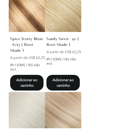
Spice frosty Nixie
Sandy Siren - 9c (
- 6/27 ( Root
Root Shade )
Shade )
Preço promocional
A partir de
US$ 62,25
Preço promocional
A partir de
US$ 62,25
IPI / ICMS / ISS não
incl.
IPI / ICMS / ISS não
incl.
Adicionar ao
Adicionar ao
carrinho
carrinho