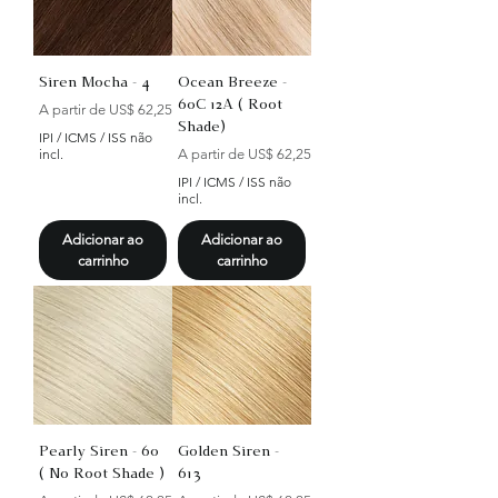
Siren Mocha - 4
Ocean Breeze -
60C 12A ( Root
Preço promocional
A partir de
US$ 62,25
Shade)
IPI / ICMS / ISS não
Preço promocional
incl.
A partir de
US$ 62,25
IPI / ICMS / ISS não
incl.
Adicionar ao
Adicionar ao
carrinho
carrinho
Pearly Siren - 60
Golden Siren -
( No Root Shade )
613