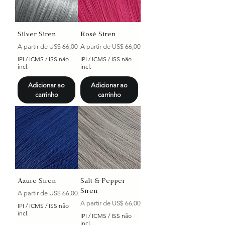
Silver Siren
Rosé Siren
Preço promocional
Preço promocional
A partir de
US$ 66,00
A partir de
US$ 66,00
IPI / ICMS / ISS não
IPI / ICMS / ISS não
incl.
incl.
Adicionar ao
Adicionar ao
carrinho
carrinho
Azure Siren
Salt & Pepper
Siren
Preço promocional
A partir de
US$ 66,00
Preço promocional
A partir de
US$ 66,00
IPI / ICMS / ISS não
incl.
IPI / ICMS / ISS não
incl.