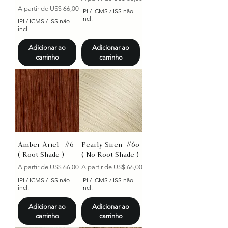
Preço promocional
A partir de
US$ 66,00
IPI / ICMS / ISS não
incl.
IPI / ICMS / ISS não
incl.
Adicionar ao
Adicionar ao
carrinho
carrinho
Amber Ariel - #6
Pearly Siren- #60
( Root Shade )
( No Root Shade )
Preço promocional
Preço promocional
A partir de
US$ 66,00
A partir de
US$ 66,00
IPI / ICMS / ISS não
IPI / ICMS / ISS não
incl.
incl.
Adicionar ao
Adicionar ao
carrinho
carrinho