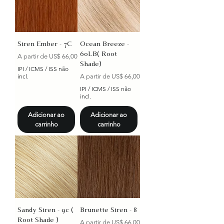
Siren Ember - 7C
Ocean Breeze -
60LB( Root
Preço promocional
A partir de
US$ 66,00
Shade)
IPI / ICMS / ISS não
Preço promocional
incl.
A partir de
US$ 66,00
IPI / ICMS / ISS não
incl.
Adicionar ao
Adicionar ao
carrinho
carrinho
Sandy Siren - 9c (
Brunette Siren - 8
Root Shade )
Preço promocional
A partir de
US$ 66,00