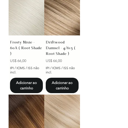
Frosty Nixie -
Driftwood
60A ( Root Shade
Damsel - 4/613 (
)
Root Shade )
Preço
Preço
US$ 66,00
US$ 66,00
IPI / ICMS / ISS não
IPI / ICMS / ISS não
incl.
incl.
Adicionar ao
Adicionar ao
carrinho
carrinho