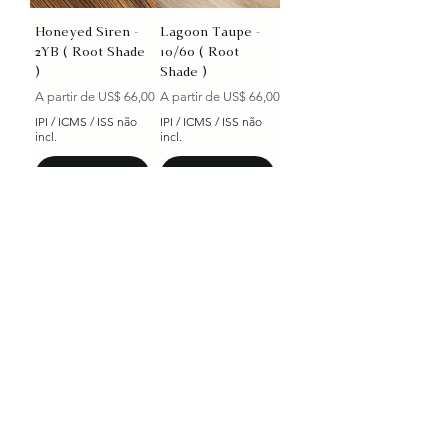
Honeyed Siren -
Lagoon Taupe -
2YB ( Root Shade
10/60 ( Root
)
Shade )
Preço promocional
Preço promocional
A partir de
US$ 66,00
A partir de
US$ 66,00
IPI / ICMS / ISS não
IPI / ICMS / ISS não
incl.
incl.
Adicionar ao
Adicionar ao
carrinho
carrinho
Spice frosty Nixie
Espresso Undine -
- 6/18 ( Root
NB
Shade )
Preço promocional
A partir de
US$ 66,00
Preço promocional
A partir de
US$ 66,00
IPI / ICMS / ISS não