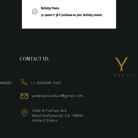
Birthday Points
50 points = 5$ if purchase on your birthday month.
CONTACT US
HANGES
+1 (424)409-7657
yarabrazilianhair@gmail.com
1026 N Fairfax Ave
West Hollywood, CA 90046
United States