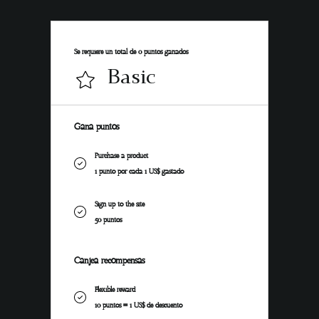
Se requiere un total de 0 puntos ganados
Basic
Gana puntos
Purchase a product
1 punto por cada 1 US$ gastado
Sign up to the site
50 puntos
Canjea recompensas
Flexible reward
10 puntos = 1 US$ de descuento