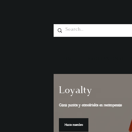
HOME
PROFESSIONAL H
Loyalty
Gana puntos y conviértelos en recompensas
Hazte miembro